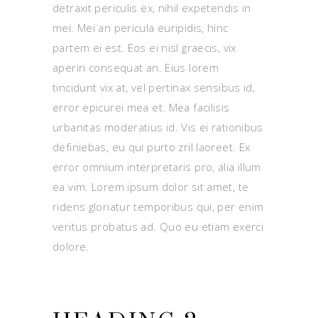
detraxit periculis ex, nihil expetendis in
mei. Mei an pericula euripidis, hinc
partem ei est. Eos ei nisl graecis, vix
aperiri consequat an. Eius lorem
tincidunt vix at, vel pertinax sensibus id,
error epicurei mea et. Mea facilisis
urbanitas moderatius id. Vis ei rationibus
definiebas, eu qui purto zril laoreet. Ex
error omnium interpretaris pro, alia illum
ea vim. Lorem ipsum dolor sit amet, te
ridens gloriatur temporibus qui, per enim
veritus probatus ad. Quo eu etiam exerci
dolore.