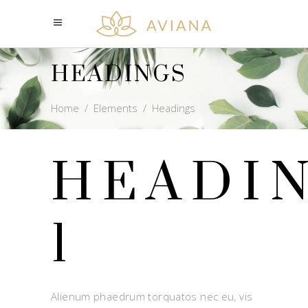
HEADINGS
Home
/
Elements
/
Headings
HEADI
1
Alienum phaedrum torquatos nec eu, vis