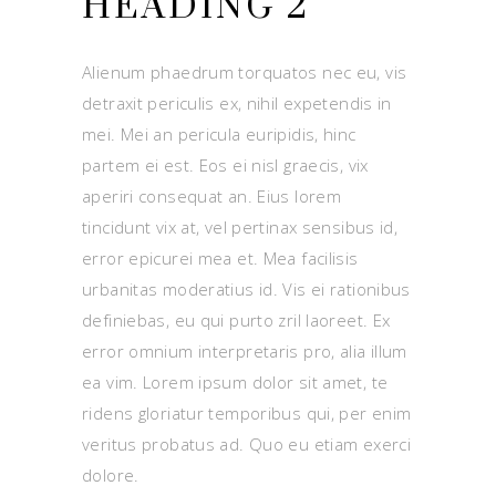
HEADING 2
Alienum phaedrum torquatos nec eu, vis
detraxit periculis ex, nihil expetendis in
mei. Mei an pericula euripidis, hinc
partem ei est. Eos ei nisl graecis, vix
aperiri consequat an. Eius lorem
tincidunt vix at, vel pertinax sensibus id,
error epicurei mea et. Mea facilisis
urbanitas moderatius id. Vis ei rationibus
definiebas, eu qui purto zril laoreet. Ex
error omnium interpretaris pro, alia illum
ea vim. Lorem ipsum dolor sit amet, te
ridens gloriatur temporibus qui, per enim
veritus probatus ad. Quo eu etiam exerci
dolore.