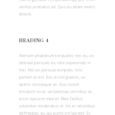
veritus probatus ad. Quo eu etiam exerci
dolore.
HEADING 4
Alienum phaedrum torquatos nec eu, vis
detraxit periculis ex, nihil expetendis in
mei. Mei an pericula euripidis, hinc
partem ei est. Eos ei nisl graecis, vix
aperiri consequat an. Eius lorem
tincidunt vix at, vel pertinax sensibus id,
error epicurei mea et. Mea facilisis
urbanitas moderatius id. Vis ei rationibus
definiebas, eu qui purto zril laoreet. Ex