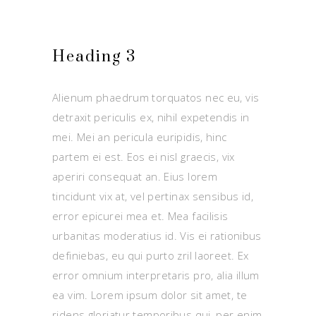
Heading 3
Alienum phaedrum torquatos nec eu, vis
detraxit periculis ex, nihil expetendis in
mei. Mei an pericula euripidis, hinc
partem ei est. Eos ei nisl graecis, vix
aperiri consequat an. Eius lorem
tincidunt vix at, vel pertinax sensibus id,
error epicurei mea et. Mea facilisis
urbanitas moderatius id. Vis ei rationibus
definiebas, eu qui purto zril laoreet. Ex
error omnium interpretaris pro, alia illum
ea vim. Lorem ipsum dolor sit amet, te
ridens gloriatur temporibus qui, per enim