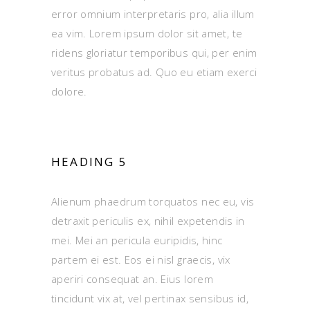
error omnium interpretaris pro, alia illum
ea vim. Lorem ipsum dolor sit amet, te
ridens gloriatur temporibus qui, per enim
veritus probatus ad. Quo eu etiam exerci
dolore.
HEADING 5
Alienum phaedrum torquatos nec eu, vis
detraxit periculis ex, nihil expetendis in
mei. Mei an pericula euripidis, hinc
partem ei est. Eos ei nisl graecis, vix
aperiri consequat an. Eius lorem
tincidunt vix at, vel pertinax sensibus id,